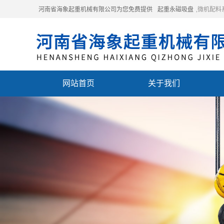
河南省海象起重机械有限公司为您免费提供
起重永磁吸盘
,微机配
网站首页
关于我们
联系我们