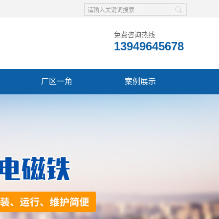
免费咨询热线
13949645678
厂区一角
案例展示