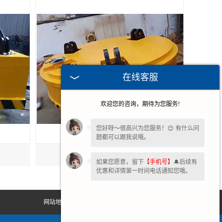
在线客服
欢迎您的咨询，期待为您服务!
您好呀～很高兴为您服务！😊 有什么问
题都可以跟我说哦。
广州圆形电磁吸盘
如果您愿意，留下
【手机号】
🔔后续有
优惠和详情第一时间电话通知您哦。
网站地图