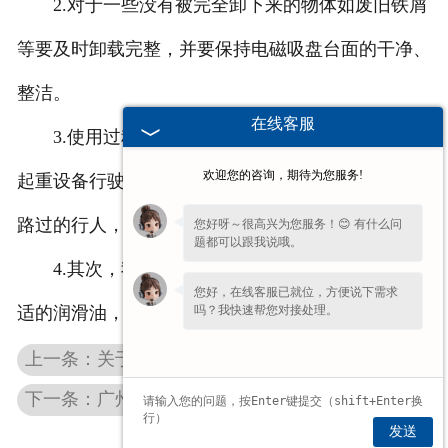
2.对于一些没有被完全卸下来的物体如废旧铁屑
等要及时卸载完整，并要保持电磁吸盘台面的干净、
整洁。
在线客服
3.使用过程中还需要注意，下面不能站人，以防
欢迎您的咨询，期待为您服务!
起重设备行驶期间设备出现故障导致物体掉落，砸到
路过的行人，影响其健康。
您好呀～很高兴为您服务！😊 有什么问
题都可以跟我说哦。
4.其次，我们要注意做好润滑工作，及时添加合
您好，在线客服已就位，方便说下需求
吗？我快速帮您对接处理。
适的润滑油，以保证电磁吸盘有效的工作。
上一条：关于广州电磁吸盘维修与保养的三点知识
下一条：广州电磁吸盘厂家为您讲解电磁吸盘怎么检测吸力
发送