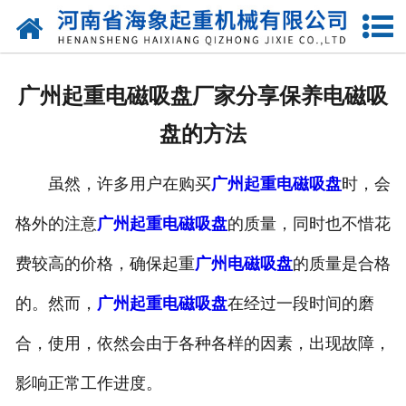
网站首页
关于我们
广州起重电磁吸盘厂家分享保养电磁吸
产品中心
盘的方法
新闻动态
虽然，许多用户在购买
广州起重电磁吸盘
时，会
资质荣誉
格外的注意
广州起重电磁吸盘
的质量，同时也不惜花
厂区一角
费较高的价格，确保起重
广州电磁吸盘
的质量是合格
案例展示
的。然而，
广州起重电磁吸盘
在经过一段时间的磨
合，使用，依然会由于各种各样的因素，出现故障，
联系我们
影响正常工作进度。