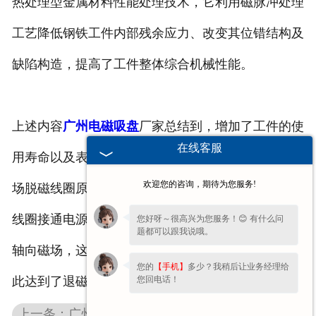
热处理型金属材料性能处理技术，它利用磁脉冲处理
工艺降低钢铁工件内部残余应力、改变其位错结构及
缺陷构造，提高了工件整体综合机械性能。
上述内容
广州电磁吸盘
厂家总结到，增加了工件的使
在线客服
用寿命以及表面的处理效果，退磁机，采用了交流磁
欢迎您的咨询，期待为您服务!
场脱磁线圈原理长对于工件衰减退磁的方式，在退磁
线圈接通电源的时候，在线圈的内部产生了比较强的
您好呀～很高兴为您服务！😊 有什么问
题都可以跟我说哦。
轴向磁场，这样的磁场随着距离的改变而变化着，因
您的
【手机】
多少？我稍后让业务经理给
您回电话！
此达到了退磁的目的。
上一条：广州电磁吸盘厂家介绍产品应用和操作方法