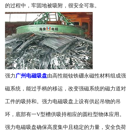
的过程中，牢固地被吸附，很安全可靠。
强力
广州电磁吸盘
由高性能钕铁硼永磁性材料组成强
磁系统，能过手柄的移运，改变强磁系统的磁力道对
工件的吸持和。强力电磁吸盘上设有供起吊物的吊
环，底部有一V型槽供吸持相应的圆柱型物体应用。
强力电磁吸盘确保高度集中且稳定的力量，安全负荷