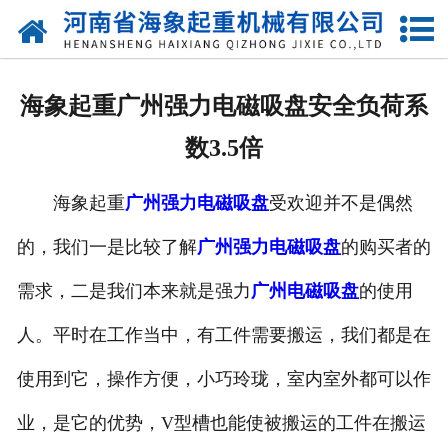
网站首页
关于我们
海象起重广州强力电磁吸盘安全负荷系
产品中心
数3.5倍
新闻动态
海象起重
广州强力电磁吸盘
受欢迎并不是偶然
资质荣誉
的，我们一是比较了解
广州强力电磁吸盘
的购买者的
厂区一角
需求，二是我们本来就是强力
广州电磁吸盘
的使用
案例展示
人。平时在工作当中，有工件需要搬运，我们都是在
使用到它，操作方便，小巧玲珑，室内室外都可以作
联系我们
业，是它的优势，V型槽也能使被搬运的工件在搬运