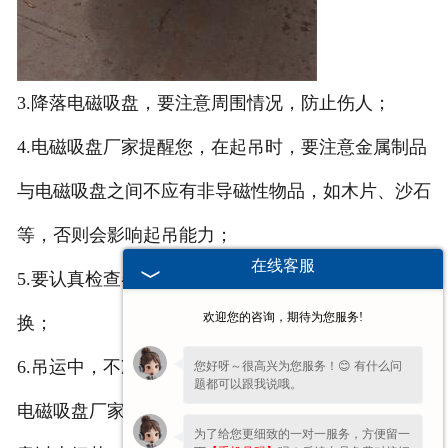
3.降落电磁吸盘，要注意周围情况，防止伤人；
4.电磁吸盘厂家提醒您，在起吊时，要注意金属制品
与电磁吸盘之间不应有非导磁性物品，如木片、沙石
等，否则会影响起吊能力；
在线客服
5.要认真检查各部分的零部件，发现损坏应及时更
欢迎您的咨询，期待为您服务!
换；
6.吊运中，不准在设备或人员头上通过。
您好呀～很高兴为您服务！😊 有什么问
题都可以跟我说哦。
电磁吸盘厂家提醒您，在使用电磁吸盘时，一定要注
为了给您更细致的一对一服务，方便留一