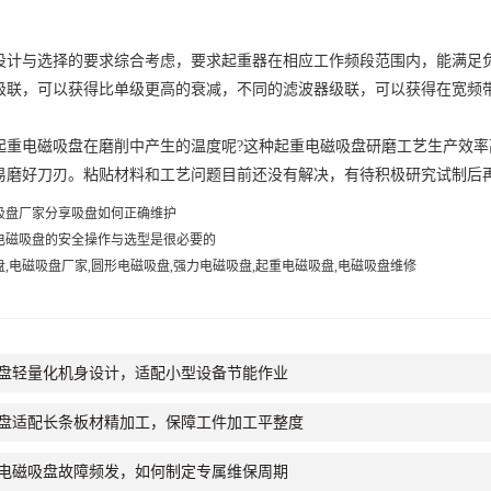
设计与选择的要求综合考虑，要求起重器在相应工作频段范围内，能满足
级联，可以获得比单级更高的衰减，不同的滤波器级联，可以获得在宽频
起重电磁吸盘在磨削中产生的温度呢?这种起重电磁吸盘研磨工艺生产效
易磨好刀刃。粘贴材料和工艺问题目前还没有解决，有待积极研究试制后
吸盘厂家分享吸盘如何正确维护
电磁吸盘的安全操作与选型是很必要的
盘,电磁吸盘厂家,圆形电磁吸盘,强力电磁吸盘,起重电磁吸盘,电磁吸盘维修
盘轻量化机身设计，适配小型设备节能作业
盘适配长条板材精加工，保障工件加工平整度
电磁吸盘故障频发，如何制定专属维保周期