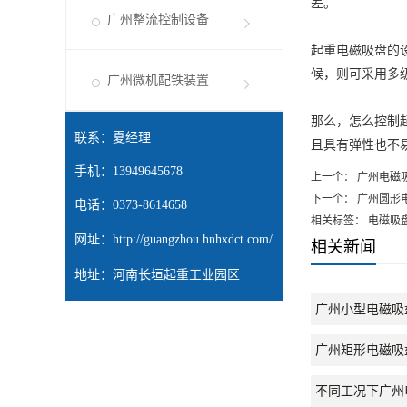
差。
广州整流控制设备
起重电磁吸盘的
候，则可采用多
广州微机配铁装置
那么，怎么控制
联系：夏经理
且具有弹性也不
手机：13949645678
上一个：
广州电磁
下一个：
广州圆形
电话：0373-8614658
相关标签： 电磁吸
网址：
http://guangzhou.hnhxdct.com/
相关新闻
地址：河南长垣起重工业园区
广州小型电磁吸
广州矩形电磁吸
不同工况下广州