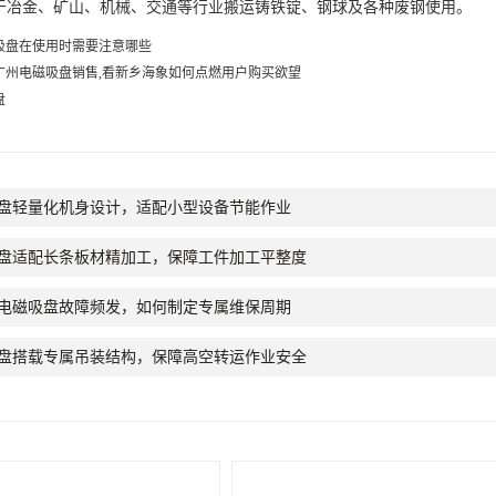
于冶金、矿山、机械、交通等行业搬运铸铁锭、钢球及各种废钢使用。
吸盘在使用时需要注意哪些
广州电磁吸盘销售,看新乡海象如何点燃用户购买欲望
盘
盘轻量化机身设计，适配小型设备节能作业
盘适配长条板材精加工，保障工件加工平整度
电磁吸盘故障频发，如何制定专属维保周期
盘搭载专属吊装结构，保障高空转运作业安全