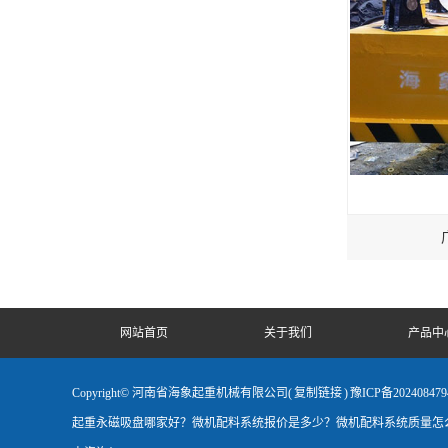
网站首页
关于我们
产品中
Copyright© 河南省海象起重机械有限公司(
复制链接
)
豫ICP备202408479
起重永磁吸盘哪家好？微机配料系统报价是多少？微机配料系统质量怎