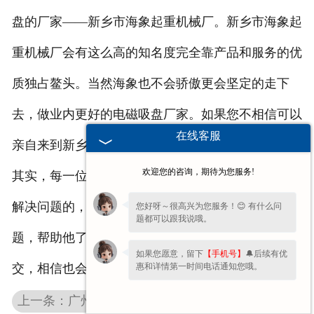
盘的厂家——新乡市海象起重机械厂。新乡市海象起
重机械厂会有这么高的知名度完全靠产品和服务的优
质独占鳌头。当然海象也不会骄傲更会坚定的走下
去，做业内更好的电磁吸盘厂家。如果您不相信可以
在线客服
亲自来到新乡市海象起重机械厂看一看哦。
欢迎您的咨询，期待为您服务!
其实，每一位访客的问题并不多，他们的来访就是要
解决问题的，只要我们真诚地帮他解决所关注的问
您好呀～很高兴为您服务！😊 有什么问
题都可以跟我说哦。
题，帮助他了解我们，给他专业的建议，即使没有成
如果您愿意，留下
【手机号】
🔔后续有优
惠和详情第一时间电话通知您哦。
交，相信也会给他留下深刻的印象。
上一条：广州起重电磁吸盘遇到故障如何修理？