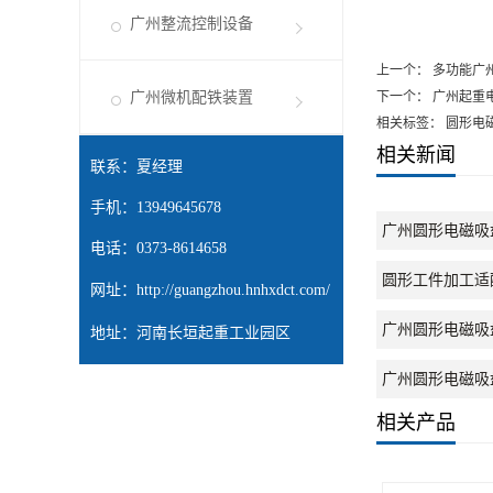
广州整流控制设备
上一个：
多功能广
广州微机配铁装置
下一个：
广州起重
相关标签： 圆形电
相关新闻
联系：夏经理
手机：13949645678
广州圆形电磁吸
电话：0373-8614658
圆形工件加工适
网址：
http://guangzhou.hnhxdct.com/
广州圆形电磁吸
地址：河南长垣起重工业园区
广州圆形电磁吸
相关产品