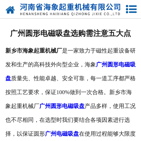
网站首页
关于我们
广州圆形电磁吸盘选购需注意五大点
产品中心
新乡市海象起重机械厂
是一家致力于磁性起重设备研
新闻动态
发和生产的高科技外向型企业，海象
广州圆形电磁吸
资质荣誉
盘
质量先、性能卓越、安全可靠，每一道工序都严格
厂区一角
按照工艺要求，保证100%做到一次合格。新乡市海
案例展示
象起重机械厂
广州圆形电磁吸盘
产品多样，使用工况
也不尽相同，在选型时我们要结合各项因素进行选
联系我们
择，以保证圆形
广州电磁吸盘
在使用过程能够大限度