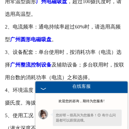
用常温型圆形
广州电磁吸盘
，超过100摄氏度时，请
选用高温型。
2、电流频率：通电持续率超过60%时，请选用高频
型
广州圆形电磁吸盘
。
3、设备配套：单台使用时，按消耗功率（电流）选
择
广州整流控制设备
及辅助设备；多台联用时，按联
用台数的消耗功率（电流）之和选择。
在线客服
4、环境温度：常温型-5～40摄氏度，高温型-5～50
欢迎您的咨询，期待为您服务!
摄氏度。海拔高度不超过2000m.
5、使用工况：例如水中吸吊物料时，请选用潜水型
您好呀～很高兴为您服务！😊 有什么问
题都可以跟我说哦。
（潜水深度不超100米）。