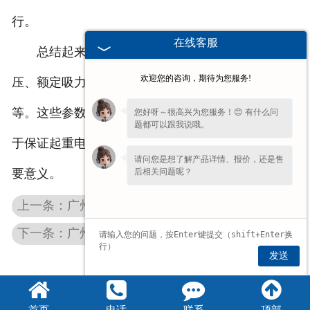
行。
在线客服
总结起来，起重电磁吸盘的主要参数包括工作电
欢迎您的咨询，期待为您服务!
压、额定吸力、工作温度范围、工作周期和外形尺寸
等。这些参数在工程应用中起着至关重要的作用，对
您好呀～很高兴为您服务！😊 有什么问
题都可以跟我说哦。
于保证起重电磁吸盘的性能、安全和可靠运行具有重
请问您是想了解产品详情、报价，还是售
后相关问题呢？
要意义。
上一条：广州电磁吸盘维修的方案
下一条：广州圆形电磁吸盘都可以有哪些应用
发送
首页
电话
联系
顶部