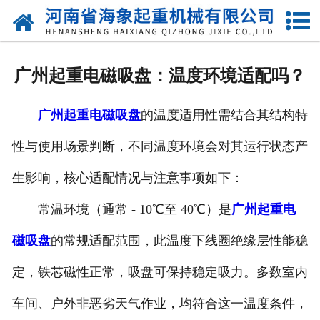
网站首页
关于我们
广州起重电磁吸盘：温度环境适配吗？
产品中心
广州起重电磁吸盘
的温度适用性需结合其结构特
新闻动态
性与使用场景判断，不同温度环境会对其运行状态产
资质荣誉
生影响，核心适配情况与注意事项如下：
厂区一角
常温环境（通常 - 10℃至 40℃）是
广州起重电
案例展示
磁吸盘
的常规适配范围，此温度下线圈绝缘层性能稳
定，铁芯磁性正常，吸盘可保持稳定吸力。多数室内
联系我们
车间、户外非恶劣天气作业，均符合这一温度条件，