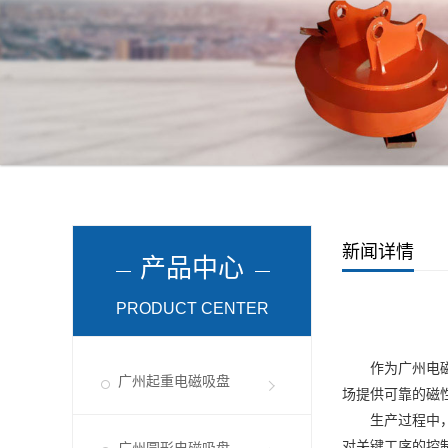
新闻详情
产品中心
PRODUCT CENTER
作为
广州电
广州起重电磁吸盘
场提供可靠的磁
生产过程中，电
对关键工序的控