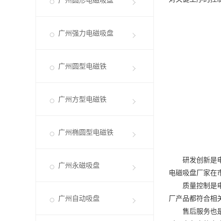
广州圆形电磁吸盘
广州强力电磁吸盘
广州圆型电磁铁
广州方型电磁铁
广州椭圆型电磁铁
研发创新是电磁
广州永磁吸盘
电磁吸盘厂家在
质量控制是电磁
广州自动吸盘
厂产品都符合相
售后服务也是电