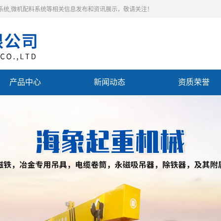
料系统,微机配料系统等相关信息发布和资讯展示，敬请关注！
产品中心
新闻动态
资质荣誉