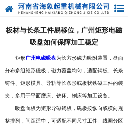
网站首页
关于我们
板材与长条工件易移位，广州矩形电磁
产品中心
吸盘如何保障加工稳定
新闻动态
矩形
广州电磁吸盘
为长方形磁力吸附装置，盘面
资质荣誉
分布多组矩形磁极，磁力覆盖均匀，适配钢板、长条
厂区一角
铸件、矩形模具、导轨等长条形或板状铁磁工件的装
案例展示
夹，多用于平面磨床、铣床、刨床等加工设备。
吸盘面板为矩形导磁钢板，磁极按纵向或横向规
联系我们
整排列，间距适中，可适配不同尺寸工件。线圈分区