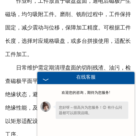
作业时，工件放置于吸盘盘面，通电后磁极产生
磁场，均匀吸附工件。磨削、铣削过程中，工件保持
固定，减少震动与位移，保障加工精度。可根据工件
长度，选择对应规格吸盘，或多台拼接使用，适配长
工件加工。
日常维护需定期清理盘面的切削残渣、油污，检
在线客服
查磁极平面平整度，有无磕碰损伤；查看线缆连接与
欢迎您的咨询，期待为您服务!
绝缘状态，避免短路、漏电；长期使用后，检测线圈
绝缘性能，及时更换老化密封件。
广州矩形电磁吸盘
您好呀～很高兴为您服务！😊 有什么问
题都可以跟我说哦。
以矩形适配设计，稳固固定长条工件，助力平面加工
工序。