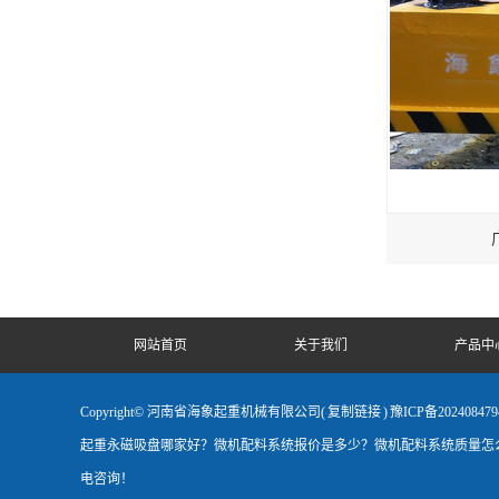
网站首页
关于我们
产品中
Copyright© 河南省海象起重机械有限公司(
复制链接
)
豫ICP备202408479
起重永磁吸盘哪家好？微机配料系统报价是多少？微机配料系统质量怎
电咨询！