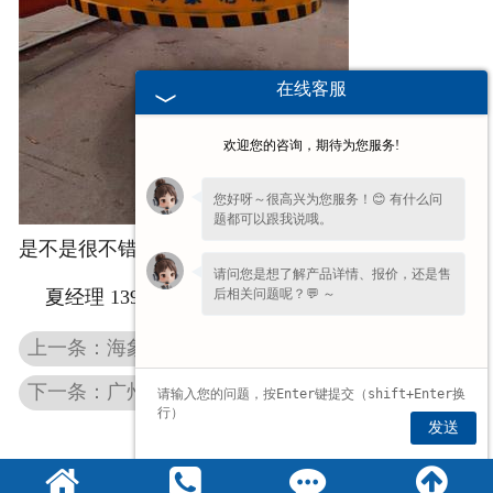
在线客服
欢迎您的咨询，期待为您服务!
您好呀～很高兴为您服务！😊 有什么问
题都可以跟我说哦。
是不是很不错呢，有意向询价购买的顾客，请致电：
请问您是想了解产品详情、报价，还是售
后相关问题呢？💬 ～
夏经理 13949645678 13949645677 13849398601
上一条：海象为您分享广州起重电磁吸盘在加工的时候都是有哪些工艺
下一条：广州电磁吸盘具备的五大优势
发送