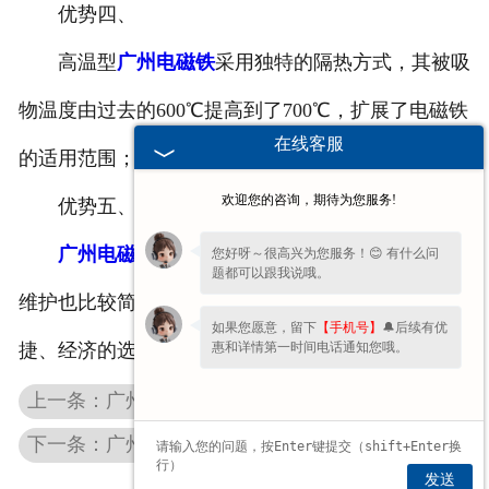
优势四、
高温型
广州电磁铁
采用独特的隔热方式，其被吸
物温度由过去的600℃提高到了700℃，扩展了电磁铁
在线客服
的适用范围；
欢迎您的咨询，期待为您服务!
优势五、
广州电磁吸盘
的安装非常简单，运行可靠，后期
您好呀～很高兴为您服务！😊 有什么问
题都可以跟我说哦。
维护也比较简单易行，对于用户来说绝对是一款很便
如果您愿意，留下
【手机号】
🔔后续有优
惠和详情第一时间电话通知您哦。
捷、经济的选择。
上一条：广州圆形电磁吸盘在很多行业中广泛应用
下一条：广州起重电磁吸盘厂家要提升市场竞争力
发送