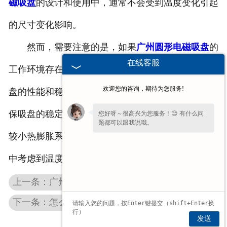
磁吸盘
的设计和使用中，通常不会受到温度变化引起
的尺寸变化影响。
然而，需要注意的是，如果
广州圆形电磁吸盘
的
在线客服
工作环境存在剧烈的温度变化，热膨胀仍然可能对吸
欢迎您的咨询，期待为您服务!
盘的性能和稳定性产生影响。在这种情况下，为了确
保吸盘的稳定性，可以采取一些措施，比如使用具有
您好呀～很高兴为您服务！😊 有什么问
题都可以跟我说哦。
较小热膨胀系数的合金材料来制造吸盘，或者在设计
中考虑到温度变化的影响并进行相应的补偿。
上一条：广州强力电磁吸盘在操作中如何保证效率
下一条：怎么让广州电磁吸盘的磁力均匀分布
发送