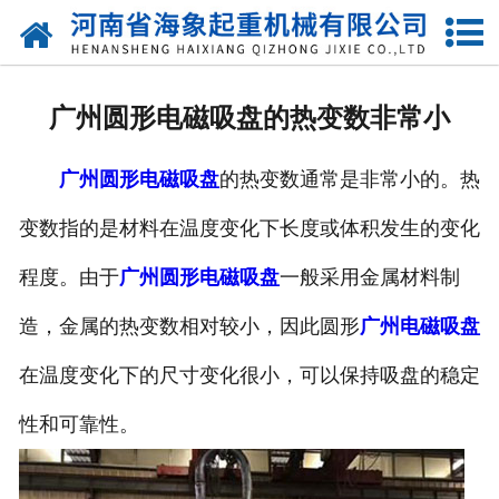
网站首页
关于我们
广州圆形电磁吸盘的热变数非常小
产品中心
广州圆形电磁吸盘
的热变数通常是非常小的。热
新闻动态
变数指的是材料在温度变化下长度或体积发生的变化
资质荣誉
程度。由于
广州圆形电磁吸盘
一般采用金属材料制
厂区一角
造，金属的热变数相对较小，因此圆形
广州电磁吸盘
案例展示
在温度变化下的尺寸变化很小，可以保持吸盘的稳定
性和可靠性。
联系我们