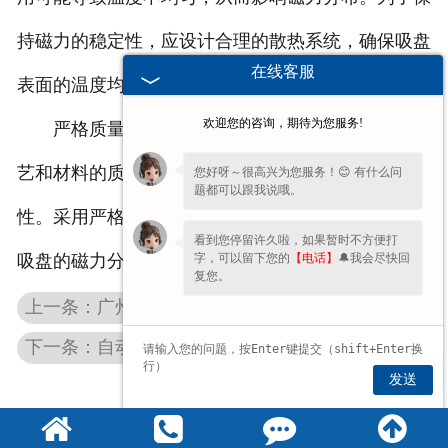
持磁力的稳定性，应设计合理的散热系统，确保吸盘
在线客服
表面的温度均匀分布，避免出现局部过热的情况。
欢迎您的咨询，期待为您服务!
严格质量控制：在制造过程中，严格控制制造工
艺和材料的质量，确保各个部件的制作精度和一致
您好呀～很高兴为您服务！😊 有什么问
题都可以跟我说哦。
性。采用严格的质量检测和测试方法，验证各个电磁
看到您停留许久啦，如果暂时不方便打
字，可以留下您的
【电话】
🔔我会尽快回
吸盘的磁力分布是否符合设计要求。
复您。
上一条：广州圆形电磁吸盘的热变数非常小
下一条：自动化搬运吊装时为什么会用广州电磁吸盘
发送